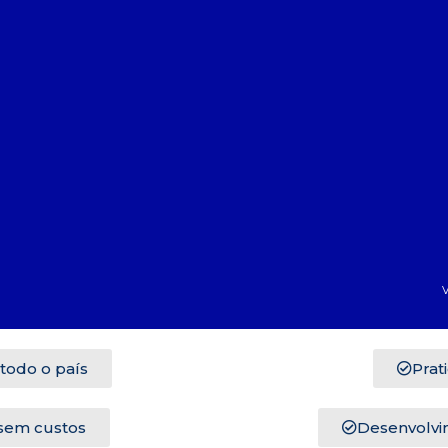
V
 todo o país
Prat
sem custos
Desenvolvim