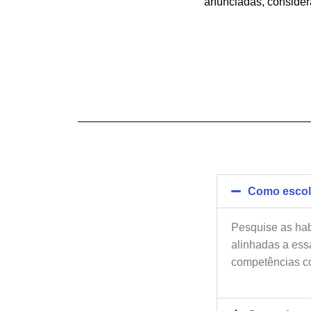
anunciadas, consider
Como escolh
Pesquise as hab
alinhadas a es
competências co