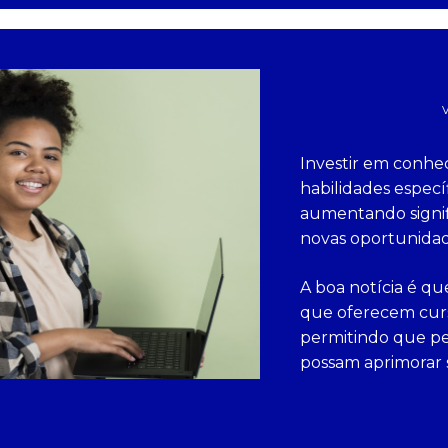
V
Investir em conhe
habilidades espec
aumentando signif
novas oportunidad
A boa notícia é qu
que oferecem curs
permitindo que pe
possam aprimorar 