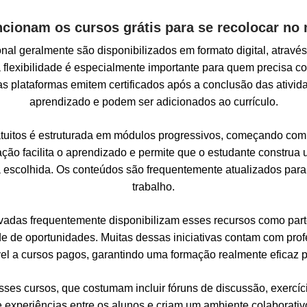
cionam os cursos grátis para se recolocar no
onal geralmente são disponibilizados em formato digital, atrav
a flexibilidade é especialmente importante para quem precisa c
sas plataformas emitem certificados após a conclusão das ativ
aprendizado e podem ser adicionados ao currículo.
tuitos é estruturada em módulos progressivos, começando co
ção facilita o aprendizado e permite que o estudante constru
 escolhida. Os conteúdos são frequentemente atualizados para 
trabalho.
ivadas frequentemente disponibilizam esses recursos como part
e de oportunidades. Muitas dessas iniciativas contam com profe
l a cursos pagos, garantindo uma formação realmente eficaz pa
esses cursos, que costumam incluir fóruns de discussão, exerc
e experiências entre os alunos e criam um ambiente colaborat